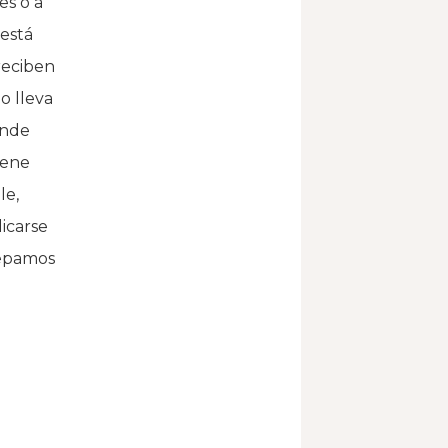
es o a
 está
 reciben
o lleva
onde
iene
le,
icarse
uepamos