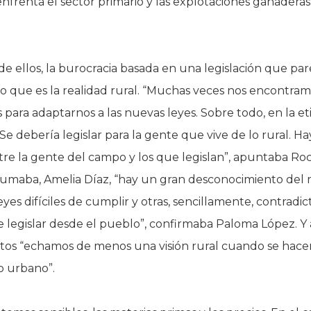
enfrenta el sector primario y las explotaciones ganaderas
de ellos, la burocracia basada en una legislación que pa
lo que es la realidad rural. “Muchas veces nos encontra
s para adaptarnos a las nuevas leyes. Sobre todo, en la e
. Se debería legislar para la gente que vive de lo rural. H
re la gente del campo y los que legislan”, apuntaba Ro
 sumaba, Amelia Díaz, “hay un gran desconocimiento de
eyes difíciles de cumplir y otras, sencillamente, contradict
 legislar desde el pueblo”, confirmaba Paloma López. Y
tos “echamos de menos una visión rural cuando se hace
o urbano”.