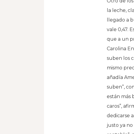
Otro de los
la leche, cl
llegado a b
vale 0,47. 
que a un pr
Carolina En
suben los 
mismo prec
añadía Amel
suben”, co
están más 
caros”, afi
dedicarse a
justo ya no