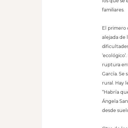
los que se 
familiares.
El primero 
alejada de 
dificultade
‘ecológico’
ruptura ent
García. Se
rural. Hay l
“Habría que
Ángela San
desde suel