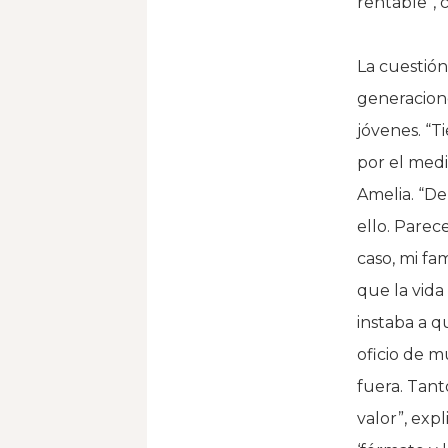
rentable”, 
La cuestión
generacion
jóvenes. “
por el medi
Amelia. “De
ello. Parec
caso, mi fa
que la vida
instaba a q
oficio de m
fuera. Tan
valor”, expl