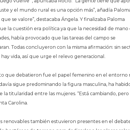
luego vuelve’”, apuntaba Rocío. “La gente tiene que apo
uste y el mundo rural es una opción más”, añadía Paloma
que se valore”, destacaba Ángela. Y finalizaba Paloma
e la cuestión era política ya que la necesidad de mano
ades, había provocado que las tareas del campo se
aran. Todas concluyeron con la misma afirmación: sin sec
 hay vida, así que urge el relevo generacional.
o que debatieron fue el papel femenino en el entorno r
avía sigue predominando la figura masculina, ha habid
la titularidad entre las mujeres. “Está cambiando, pero
nta Carolina.
s renovables también estuvieron presentes en el debate