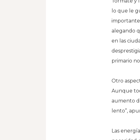
‘fórmate y 
lo que le g
importante 
alegando qu
en las ciud
desprestigi
primario no
Otro aspect
Aunque tod
aumento de 
lento”, apu
Las energía