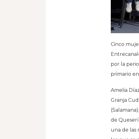
Cinco mujer
Entrecanal
por la peri
primario e
Amelia Díaz
Granja Cuda
(Salamana)
de Quesería
una de las 