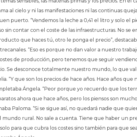
 temas sensibles, las materias primas y los precios. En el 
ama al cielo y ni las manifestaciones ni las continuas quej
uen puerto. “Vendemos la leche a 0,41 el litro y solo el p
Eso sin contar con el coste de las infraestructuras. No se 
oducto que haces tú, otro le ponga el precio”, destaca
trecanales. “Eso es porque no dan valor a nuestro trabaj
costes de producción, pero tenemos que seguir vendiend
io. Se desconoce totalmente nuestro mundo, lo que val
ia. “Y que son los precios de hace años. Hace años que n
mpletaba Ángela. “Peor porque yo recuerdo que los ter
baratos ahora que hace años, pero los piensos son much
rmaba Paloma. “Si se sigue así, no quedará nadie que quie
l mundo rural. No sale a cuenta. Tiene que haber un pr
 solo para que cubra los costes sino también para que se