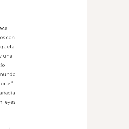
rece
mos con
tiqueta
ay una
cío
l mundo
orias”.
 añadía
n leyes