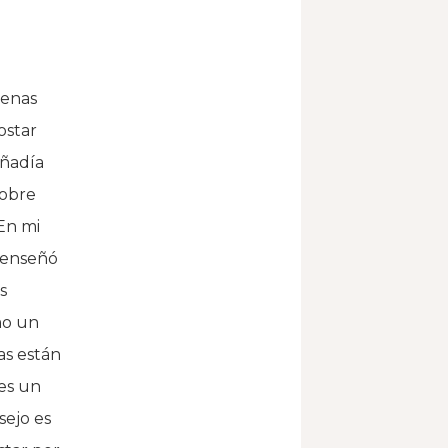
penas
ostar
añadía
sobre
 En mi
s enseñó
s
mo un
as están
es un
sejo es