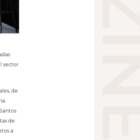
adas
l sector
ales, de
na
 Santos
tas de
etos a