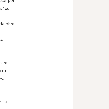
star por
. “Es
 de obra
tor
ural.
o un
 va
. La