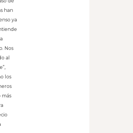
caso de
as han
ienso ya
entiende
ba
o. Nos
o al
e”,
o los
neros
o más
ra
ecio
a