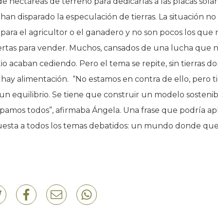
e hectáreas de terreno para dedicarlas a las placas solar
 han disparado la especulación de tierras. La situación no
l para el agricultor o el ganadero y no son pocos los que
ertas para vender. Muchos, cansados de una lucha que n
tio acaban cediendo. Pero el tema se repite, sin tierras d
o hay alimentación. “No estamos en contra de ello, pero t
n equilibrio. Se tiene que construir un modelo sostenib
amos todos”, afirmaba Ángela. Una frase que podría apl
esta a todos los temas debatidos: un mundo donde q