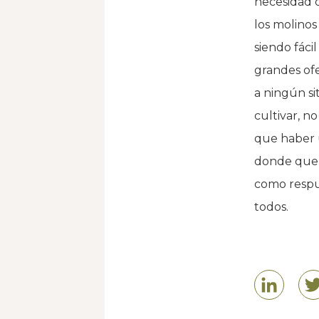
necesidad d
los molinos
siendo fáci
grandes of
a ningún si
cultivar, n
que haber u
donde quep
como respu
todos.